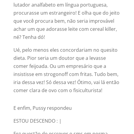
lutador analfabeto em língua portuguesa,
procurasse um estrangeiro! E olha que do jeito
que você procura bem, não seria improvável
achar um que adorasse leite com cereal killer,
né? Tenha dó!
Ué, pelo menos eles concordariam no quesito
dieta. Pior seria um doutor que a levasse
comer feijoada. Ou um empresário que a
insistisse em strogonoff com fritas. Tudo bem,
iria dessa vez! Só dessa vez! Ótimo, vai lá então
comer clara de ovo com o fisiculturista!
E enfim, Pussy respondeu
ESTOU DESCENDO : |
Fez questão de escrever o sms em norma