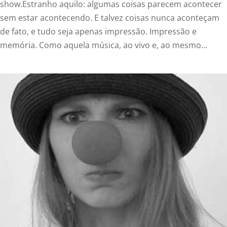
show.Estranho aquilo: algumas coisas parecem acontecer
sem estar acontecendo. E talvez coisas nunca aconteçam
de fato, e tudo seja apenas impressão. Impressão e
memória. Como aquela música, ao vivo e, ao mesmo...