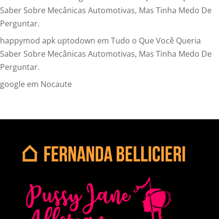
Saber Sobre Mecânicas Automotivas, Mas Tinha Medo De
Perguntar.
happymod apk uptodown
em
Tudo o Que Você Queria
Saber Sobre Mecânicas Automotivas, Mas Tinha Medo De
Perguntar.
google
em
Nocaute