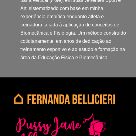
barra vertical (Pole), em suas vertentes Sport e
Art, sistematizado com base em minha
experiência empírica enquanto atleta e
treinadora, aliada à aplicação de conceitos de
Biomecânica e Fisiologia. Um método construído
cotidianamente, em anos de dedicação ao
treinamento esportivo e ao estudo e formação na
área da Educação Física e Biomecânica.