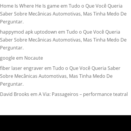
Home Is Where He Is game
em
Tudo o Que Você Queria
Saber Sobre Mecânicas Automotivas, Mas Tinha Medo De
Perguntar.
happymod apk uptodown
em
Tudo o Que Você Queria
Saber Sobre Mecânicas Automotivas, Mas Tinha Medo De
Perguntar.
google
em
Nocaute
fiber laser engraver
em
Tudo o Que Você Queria Saber
Sobre Mecânicas Automotivas, Mas Tinha Medo De
Perguntar.
David Brooks
em
A Via: Passageiros – performance teatral