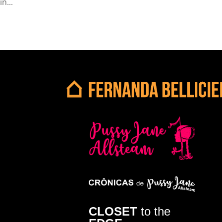
in...
CLOSET
to the