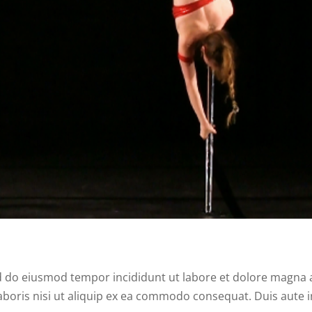
ed do eiusmod tempor incididunt ut labore et dolore magna a
boris nisi ut aliquip ex ea commodo consequat. Duis aute i