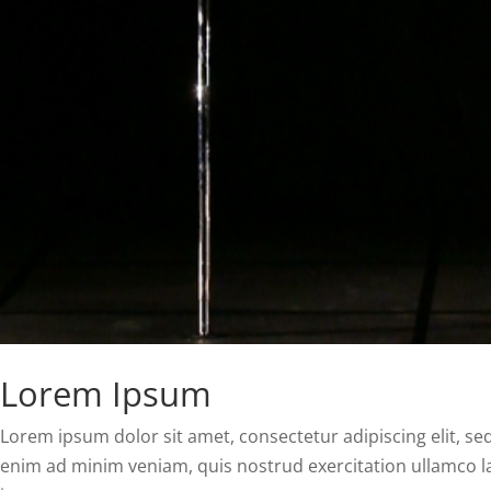
Lorem Ipsum
Lorem ipsum dolor sit amet, consectetur adipiscing elit, s
enim ad minim veniam, quis nostrud exercitation ullamco la