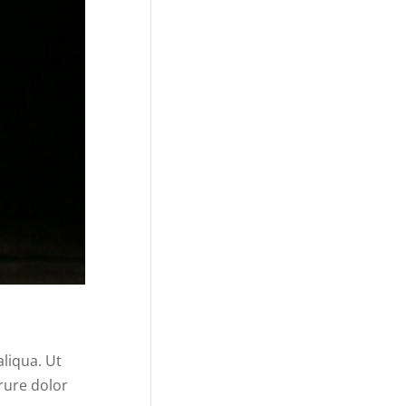
liqua. Ut
rure dolor