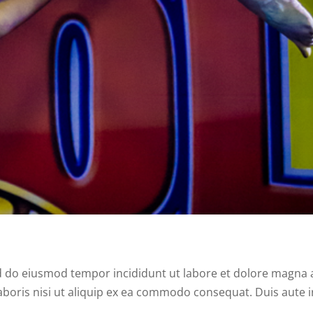
ed do eiusmod tempor incididunt ut labore et dolore magna a
boris nisi ut aliquip ex ea commodo consequat. Duis aute i