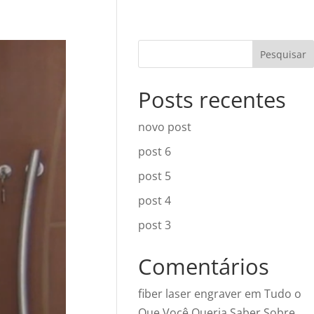
Pesquisar
Posts recentes
novo post
post 6
post 5
post 4
post 3
Comentários
fiber laser engraver
em
Tudo o
Que Você Queria Saber Sobre