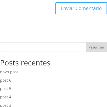
A
l
t
e
r
Pesquisar
n
a
Posts recentes
t
i
novo post
v
post 6
e
:
post 5
post 4
post 3