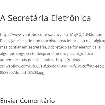
A Secretária Eletrônica
https://www.youtube.com/watch?v=5uTMvjPOj4UNão que
Pussy Jane seja do tipo machista, reacionária ou nostálgica;
mas confiar em secretária, sobretudo se for eletrônica, é
algo que exige certo desprendimento paradigmático
aquém de suas possibilidades…https://uploads-
ssl.webflow.com/5c869e9f284cd41840174f26/5c8ff469eeb2
8589607ddeed_02x03.jpg
Enviar Comentário