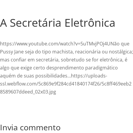
A Secretária Eletrônica
https://www.youtube.com/watch?v=5uTMvjPOj4UNão que
Pussy Jane seja do tipo machista, reacionária ou nostálgica;
mas confiar em secretária, sobretudo se for eletrônica, é
algo que exige certo desprendimento paradigmático
aquém de suas possibilidades…https://uploads-
ssl.webflow.com/5c869e9f284cd41840174f26/5c8ff469eeb2
8589607ddeed_02x03.jpg
Invia commento