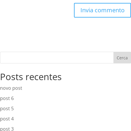
A
l
t
e
r
Cerca
n
a
Posts recentes
t
i
novo post
v
post 6
e
:
post 5
post 4
post 3