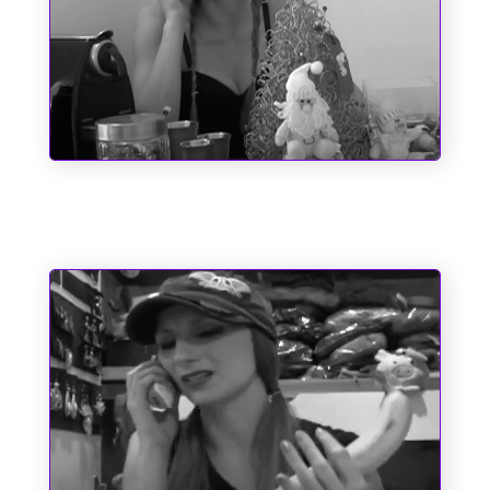
O dia em que o Papai Noel quase
perdeu o saco