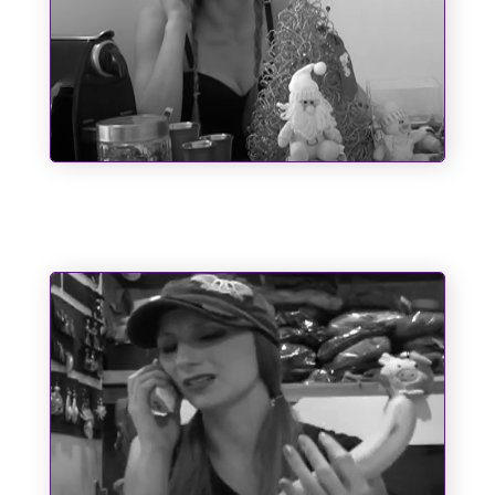
O dia em que o Papai Noel quase
perdeu o saco