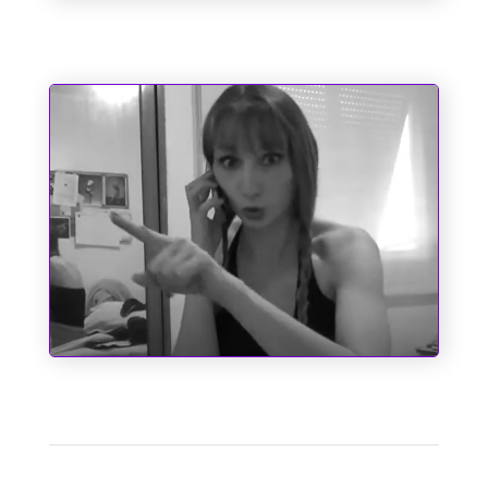
Sociopatas
A Cinderela de Augusto dos Anjos
1
2
3
4
Próximo