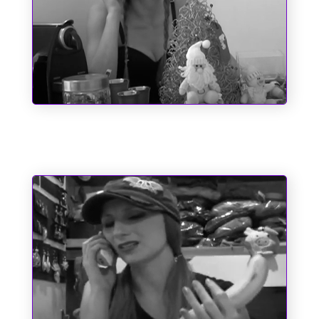
O dia em que o Papai Noel quase
perdeu o saco