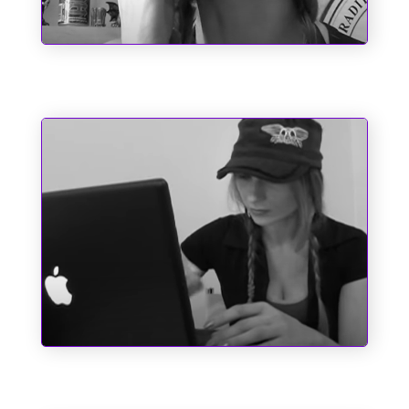
Chupa, Chabrol!!
Pole Position