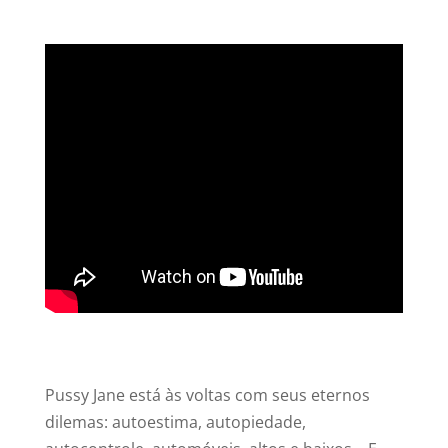
Pussy Jane está às voltas com seus eternos
dilemas: autoestima, autopiedade,