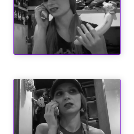
O Emílio e a Pipoca