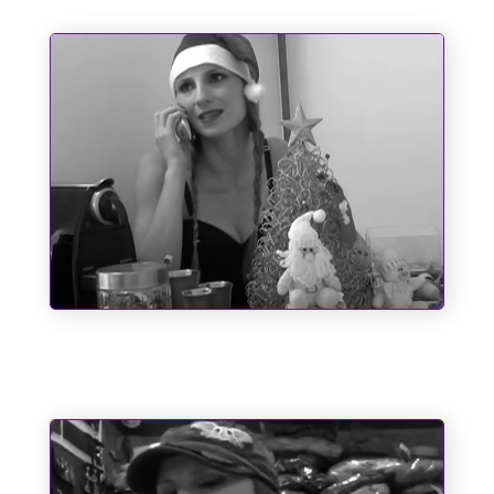
O dia em que o Papai Noel quase
perdeu o saco