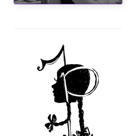
A Cinderela de Augusto dos Anjos
1
2
3
4
Próximo