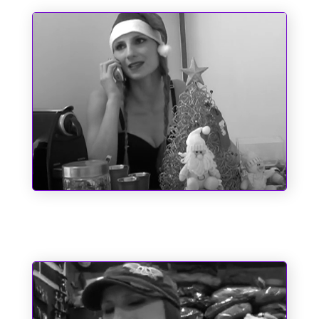
O dia em que o Papai Noel quase
perdeu o saco