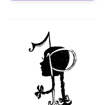
A Cinderela de Augusto dos Anjos
1
2
3
4
Próximo