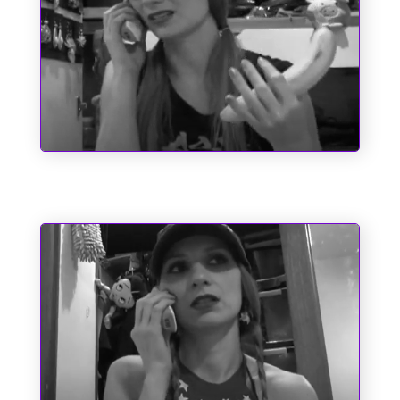
O Emílio e a Pipoca