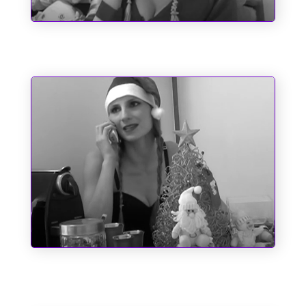
Um Bombeiro de Família
O dia em que o Papai Noel quase
perdeu o saco