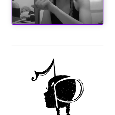
A Cinderela de Augusto dos Anjos
1
2
3
4
Próximo