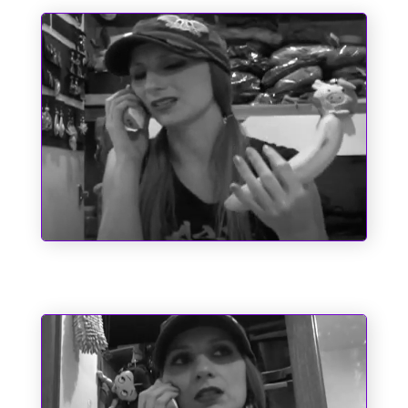
O Emílio e a Pipoca