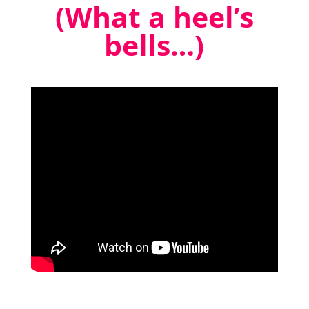
(What a heel’s
bells…)