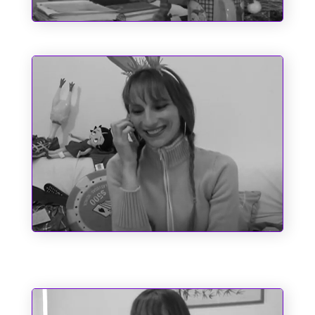
O Espírito do Natal e Outros
Fantasmas
Entre o Corno e a Cachaça