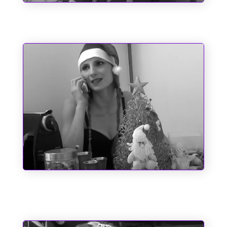
Um Bombeiro de Família
O dia em que o Papai Noel quase
perdeu o saco