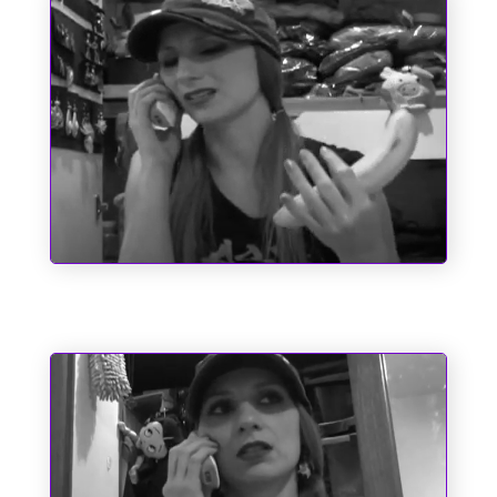
O Emílio e a Pipoca