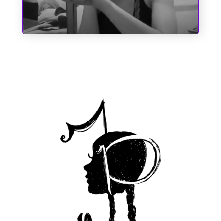
A Cinderela de Augusto dos Anjos
1
2
3
4
Próximo