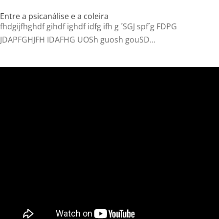
Entre a psicanálise e a coleira
fhdgijfhghdf gihdf ighdf idfg ifh g ´SGJ spf´g FDPG
JDAPFGHJFH IDAFHG UOSh guosh gouSD...