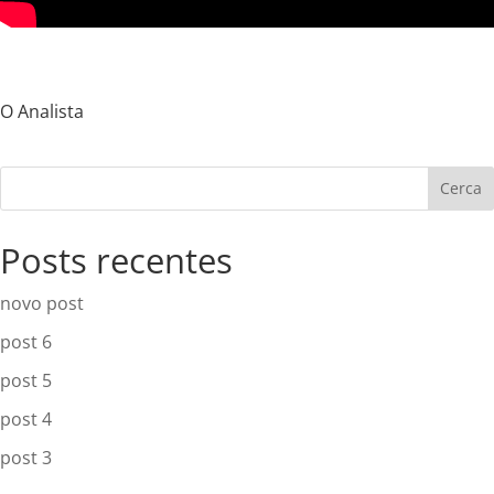
O Analista
Cerca
Posts recentes
novo post
post 6
post 5
post 4
post 3