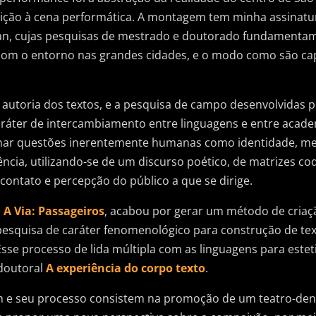
posição à cena performática. A montagem tem minha assinatur
ilan, cujas pesquisas de mestrado e doutorado fundamentam
om o entorno nas grandes cidades, e o modo como são capa
a autoria dos textos, e a pesquisa de campo desenvolvidas p
ráter de intercambiamento entre linguagens e entre acade
ar questões inerentemente humanas como identidade, memó
ência, utilizando-se de um discurso poético, de matrizes cod
 contato e percepção do público a que se dirige.
e
A Via: Passageiros
, acabou por gerar um método de criaç
 pesquisa de caráter fenomenológico para construção de tex
se processo de lida múltipla com as linguagens para esteti
doutoral
A experiência do corpo texto
.
 e seu processo consistem na promoção de um teatro-denún