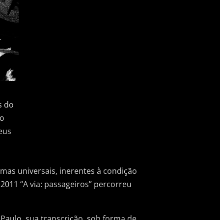
s do
 o
eus
mas universais, inerentes à condição
2011 “A via: passageiros” percorreu
Paulo, sua transcrição, sob forma de