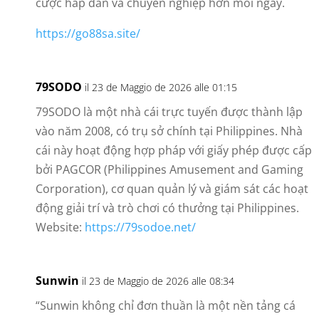
cược hấp dẫn và chuyên nghiệp hơn mỗi ngày.
https://go88sa.site/
79SODO
il 23 de Maggio de 2026 alle 01:15
79SODO là một nhà cái trực tuyến được thành lập
vào năm 2008, có trụ sở chính tại Philippines. Nhà
cái này hoạt động hợp pháp với giấy phép được cấp
bởi PAGCOR (Philippines Amusement and Gaming
Corporation), cơ quan quản lý và giám sát các hoạt
động giải trí và trò chơi có thưởng tại Philippines.
Website:
https://79sodoe.net/
Sunwin
il 23 de Maggio de 2026 alle 08:34
“Sunwin không chỉ đơn thuần là một nền tảng cá