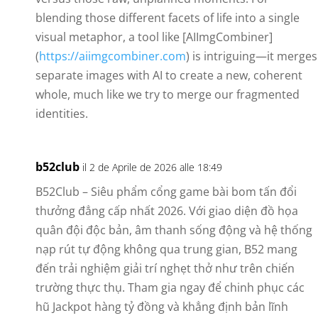
blending those different facets of life into a single
visual metaphor, a tool like [AIImgCombiner]
(
https://aiimgcombiner.com
) is intriguing—it merges
separate images with AI to create a new, coherent
whole, much like we try to merge our fragmented
identities.
b52club
il 2 de Aprile de 2026 alle 18:49
B52Club – Siêu phẩm cổng game bài bom tấn đổi
thưởng đẳng cấp nhất 2026. Với giao diện đồ họa
quân đội độc bản, âm thanh sống động và hệ thống
nạp rút tự động không qua trung gian, B52 mang
đến trải nghiệm giải trí nghẹt thở như trên chiến
trường thực thụ. Tham gia ngay để chinh phục các
hũ Jackpot hàng tỷ đồng và khẳng định bản lĩnh