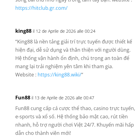
https://hitclub.gr.com/
king88
il 12 de Aprile de 2026 alle 00:24
“King88 là nền tảng giải trí trực tuyến được thiết kế
hiện đại, dễ sử dụng và thân thiện với người dùng.
Hệ thống vận hành ổn định, chú trọng an toàn để
mang lại trải nghiệm yên tâm khi tham gia.
Website :
https://king88.wiki/
“
Fun88
il 13 de Aprile de 2026 alle 00:47
Fun88 cung cấp cá cược thể thao, casino trực tuyến,
e-sports và xổ số. Hệ thống bảo mật cao, rút tiền
nhanh, hỗ trợ người chơi Việt 24/7. Khuyến mãi hấp
dẫn cho thành viên mới!