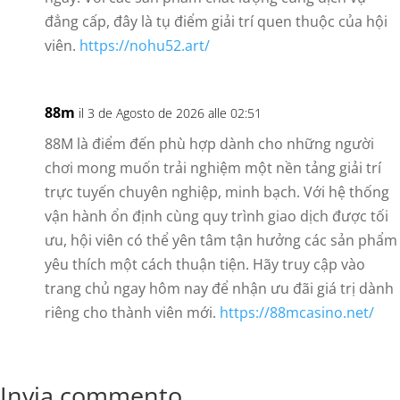
đẳng cấp, đây là tụ điểm giải trí quen thuộc của hội
viên.
https://nohu52.art/
88m
il 3 de Agosto de 2026 alle 02:51
88M là điểm đến phù hợp dành cho những người
chơi mong muốn trải nghiệm một nền tảng giải trí
trực tuyến chuyên nghiệp, minh bạch. Với hệ thống
vận hành ổn định cùng quy trình giao dịch được tối
ưu, hội viên có thể yên tâm tận hưởng các sản phẩm
yêu thích một cách thuận tiện. Hãy truy cập vào
trang chủ ngay hôm nay để nhận ưu đãi giá trị dành
riêng cho thành viên mới.
https://88mcasino.net/
Invia commento