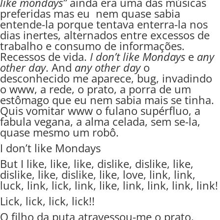
like mondays”
ainda era uma das músicas
preferidas mas eu nem quase sabia
entende-la porque tentava enterra-la nos
dias inertes, alternados entre excessos de
trabalho e consumo de informações.
Recessos de vida.
I don’t like Mondays
e
any
other day
. And
any other day
o
desconhecido me aparece, bug, invadindo
o www, a rede, o prato, a porra de um
estômago que eu nem sabia mais se tinha.
Quis vomitar www o fulano supérfluo, a
fabula vegana, a alma celada, sem se-la,
quase mesmo um robô.
I don’t like Mondays
But I like, like, like, dislike, dislike, like,
dislike, like, dislike, like, love, link, link,
luck, link, lick, link, like, link, link, link, link!
Lick, lick, lick, lick!!
O filho da puta atravessou-me o prato,