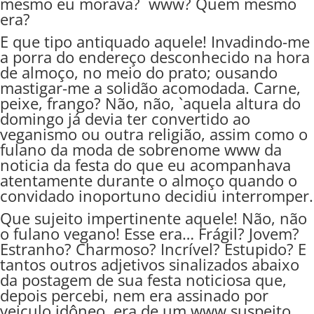
mesmo eu morava? www? Quem mesmo
era?
E que tipo antiquado aquele! Invadindo-me
a porra do endereço desconhecido na hora
de almoço, no meio do prato; ousando
mastigar-me a solidão acomodada. Carne,
peixe, frango? Não, não, `aquela altura do
domingo já devia ter convertido ao
veganismo ou outra religião, assim como o
fulano da moda de sobrenome www da
noticia da festa do que eu acompanhava
atentamente durante o almoço quando o
convidado inoportuno decidiu interromper.
Que sujeito impertinente aquele! Não, não
o fulano vegano! Esse era… Frágil? Jovem?
Estranho? Charmoso? Incrível? Estupido? E
tantos outros adjetivos sinalizados abaixo
da postagem de sua festa noticiosa que,
depois percebi, nem era assinado por
veiculo idôneo, era de um www suspeito.