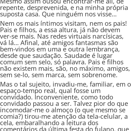
Mesmo assim ousou encontrar-me ali, de
repente, desprevenida, e na minha própria
suposta casa. Que ninguém nos visse…
Nem os mais íntimos visitam, nem os pais!
Pais e filhos, a essa altura, já não devem
ver-se mais. Nas redes virtuais narcísicas,
vá lá… Afinal, até amigos fantasmas são
bem-vindos em uma e outra lembrança,
desde que saudação. Saudade é lugar
comum sem selo, só palavra. Pais e filhos
não existem mais, são, no máximo, amigos,
sem se-lo, sem marca, sem sobrenome.
Mas o tal sujeito, invadiu-me, familiar, em o
espaço-tempo real, qual fosse um
convidado. Inconveniente, como todo
convidado passou a ser. Talvez pior do que
incomodar-me o almoço (o que mesmo se
comia?) tirou-me atenção da tela-celular, a
cela, embaralhando a leitura dos
comentários da última festa do fulano, que