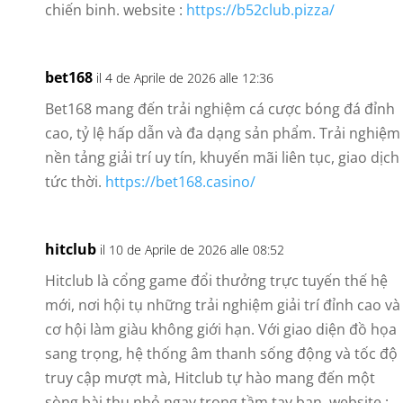
chiến binh. website :
https://b52club.pizza/
bet168
il 4 de Aprile de 2026 alle 12:36
Bet168 mang đến trải nghiệm cá cược bóng đá đỉnh
cao, tỷ lệ hấp dẫn và đa dạng sản phẩm. Trải nghiệm
nền tảng giải trí uy tín, khuyến mãi liên tục, giao dịch
tức thời.
https://bet168.casino/
hitclub
il 10 de Aprile de 2026 alle 08:52
Hitclub là cổng game đổi thưởng trực tuyến thế hệ
mới, nơi hội tụ những trải nghiệm giải trí đỉnh cao và
cơ hội làm giàu không giới hạn. Với giao diện đồ họa
sang trọng, hệ thống âm thanh sống động và tốc độ
truy cập mượt mà, Hitclub tự hào mang đến một
sòng bài thu nhỏ ngay trong tầm tay bạn. website :