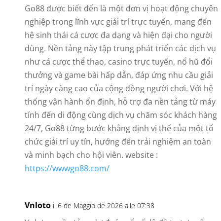
Go88 được biết đến là một đơn vị hoạt động chuyên
nghiệp trong lĩnh vực giải trí trực tuyến, mang đến
hệ sinh thái cá cược đa dạng và hiện đại cho người
dùng. Nền tảng này tập trung phát triển các dịch vụ
như cá cược thể thao, casino trực tuyến, nổ hũ đổi
thưởng và game bài hấp dẫn, đáp ứng nhu cầu giải
trí ngày càng cao của cộng đồng người chơi. Với hệ
thống vận hành ổn định, hỗ trợ đa nền tảng từ máy
tính đến di động cùng dịch vụ chăm sóc khách hàng
24/7, Go88 từng bước khẳng định vị thế của một tổ
chức giải trí uy tín, hướng đến trải nghiệm an toàn
và minh bạch cho hội viên. website :
https://wwwgo88.com/
Vnloto
il 6 de Maggio de 2026 alle 07:38