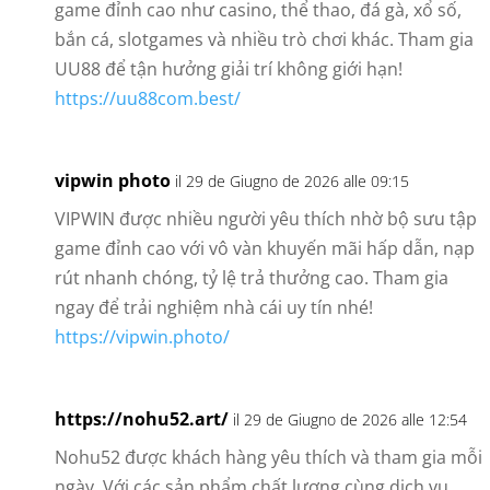
game đỉnh cao như casino, thể thao, đá gà, xổ số,
bắn cá, slotgames và nhiều trò chơi khác. Tham gia
UU88 để tận hưởng giải trí không giới hạn!
https://uu88com.best/
vipwin photo
il 29 de Giugno de 2026 alle 09:15
VIPWIN được nhiều người yêu thích nhờ bộ sưu tập
game đỉnh cao với vô vàn khuyến mãi hấp dẫn, nạp
rút nhanh chóng, tỷ lệ trả thưởng cao. Tham gia
ngay để trải nghiệm nhà cái uy tín nhé!
https://vipwin.photo/
https://nohu52.art/
il 29 de Giugno de 2026 alle 12:54
Nohu52 được khách hàng yêu thích và tham gia mỗi
ngày. Với các sản phẩm chất lượng cùng dịch vụ