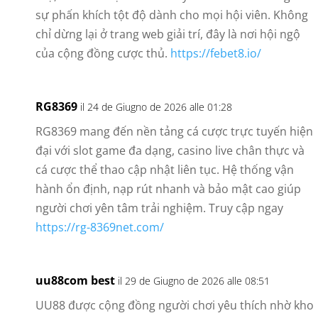
sự phấn khích tột độ dành cho mọi hội viên. Không
chỉ dừng lại ở trang web giải trí, đây là nơi hội ngộ
của cộng đồng cược thủ.
https://febet8.io/
RG8369
il 24 de Giugno de 2026 alle 01:28
RG8369 mang đến nền tảng cá cược trực tuyến hiện
đại với slot game đa dạng, casino live chân thực và
cá cược thể thao cập nhật liên tục. Hệ thống vận
hành ổn định, nạp rút nhanh và bảo mật cao giúp
người chơi yên tâm trải nghiệm. Truy cập ngay
https://rg-8369net.com/
uu88com best
il 29 de Giugno de 2026 alle 08:51
UU88 được cộng đồng người chơi yêu thích nhờ kho