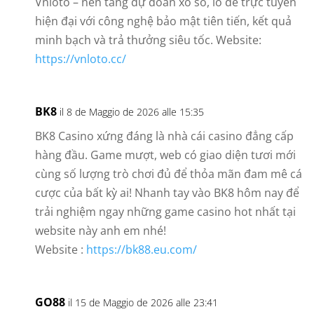
Vnloto – nền tảng dự đoán xổ số, lô đề trực tuyến
hiện đại với công nghệ bảo mật tiên tiến, kết quả
minh bạch và trả thưởng siêu tốc. Website:
https://vnloto.cc/
BK8
il 8 de Maggio de 2026 alle 15:35
BK8 Casino xứng đáng là nhà cái casino đẳng cấp
hàng đầu. Game mượt, web có giao diện tươi mới
cùng số lượng trò chơi đủ để thỏa mãn đam mê cá
cược của bất kỳ ai! Nhanh tay vào BK8 hôm nay để
trải nghiệm ngay những game casino hot nhất tại
website này anh em nhé!
Website :
https://bk88.eu.com/
GO88
il 15 de Maggio de 2026 alle 23:41