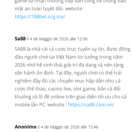
game và nhận thưởng hấp dẫn cùng hệ thống bảo
mật an toàn tuyệt đối. website :
https://188bet.org.mx/
Sa88
il 4 de Maggio de 2026 alle 12:06
SA88 là nhà cái cá cược trực tuyến uy tín, được đông
đảo người chơi tại Việt Nam tin tưởng trong năm
2026 nhờ hệ sinh thái giải trí đa dạng và nền tảng
vận hành ổn định. Tại đây, người chơi có thể trải
nghiệm đầy đủ các chuyên mục hấp dẫn như cá
cược thể thao, casino live, slot game, bắn cá đổi
thưởng và lô đề online trên giao diện tối ưu cho cả
mobile lẫn PC. website :
https://sa88.com.im/
Anonimo
il 4 de Maggio de 2026 alle 15:46