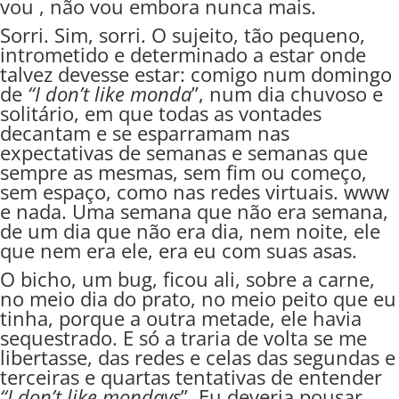
vou , não vou embora nunca mais.
Sorri. Sim, sorri. O sujeito, tão pequeno,
intrometido e determinado a estar onde
talvez devesse estar: comigo num domingo
de
“I don’t like monda
”, num dia chuvoso e
solitário, em que todas as vontades
decantam e se esparramam nas
expectativas de semanas e semanas que
sempre as mesmas, sem fim ou começo,
sem espaço, como nas redes virtuais. www
e nada. Uma semana que não era semana,
de um dia que não era dia, nem noite, ele
que nem era ele, era eu com suas asas.
O bicho, um bug, ficou ali, sobre a carne,
no meio dia do prato, no meio peito que eu
tinha, porque a outra metade, ele havia
sequestrado. E só a traria de volta se me
libertasse, das redes e celas das segundas e
terceiras e quartas tentativas de entender
“I don’t like mondays
”. Eu deveria pousar