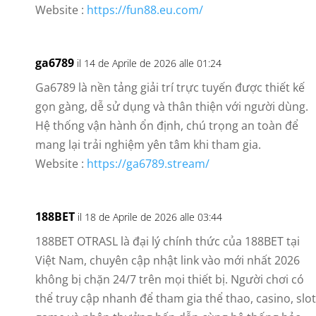
Website :
https://fun88.eu.com/
ga6789
il 14 de Aprile de 2026 alle 01:24
Ga6789 là nền tảng giải trí trực tuyến được thiết kế
gọn gàng, dễ sử dụng và thân thiện với người dùng.
Hệ thống vận hành ổn định, chú trọng an toàn để
mang lại trải nghiệm yên tâm khi tham gia.
Website :
https://ga6789.stream/
188BET
il 18 de Aprile de 2026 alle 03:44
188BET OTRASL là đại lý chính thức của 188BET tại
Việt Nam, chuyên cập nhật link vào mới nhất 2026
không bị chặn 24/7 trên mọi thiết bị. Người chơi có
thể truy cập nhanh để tham gia thể thao, casino, slot