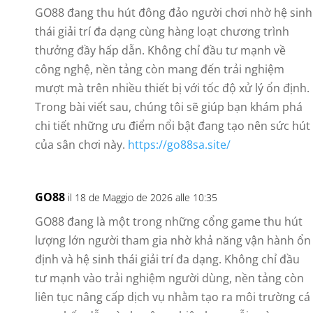
GO88 đang thu hút đông đảo người chơi nhờ hệ sinh
thái giải trí đa dạng cùng hàng loạt chương trình
thưởng đầy hấp dẫn. Không chỉ đầu tư mạnh về
công nghệ, nền tảng còn mang đến trải nghiệm
mượt mà trên nhiều thiết bị với tốc độ xử lý ổn định.
Trong bài viết sau, chúng tôi sẽ giúp bạn khám phá
chi tiết những ưu điểm nổi bật đang tạo nên sức hút
của sân chơi này.
https://go88sa.site/
GO88
il 18 de Maggio de 2026 alle 10:35
GO88 đang là một trong những cổng game thu hút
lượng lớn người tham gia nhờ khả năng vận hành ổn
định và hệ sinh thái giải trí đa dạng. Không chỉ đầu
tư mạnh vào trải nghiệm người dùng, nền tảng còn
liên tục nâng cấp dịch vụ nhằm tạo ra môi trường cá