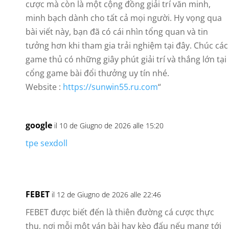
cược mà còn là một cộng đồng giải trí văn minh,
minh bạch dành cho tất cả mọi người. Hy vọng qua
bài viết này, bạn đã có cái nhìn tổng quan và tin
tưởng hơn khi tham gia trải nghiệm tại đây. Chúc các
game thủ có những giây phút giải trí và thắng lớn tại
cổng game bài đổi thưởng uy tín nhé.
Website :
https://sunwin55.ru.com
“
google
il 10 de Giugno de 2026 alle 15:20
tpe sexdoll
FEBET
il 12 de Giugno de 2026 alle 22:46
FEBET được biết đến là thiên đường cá cược thực
thụ, nơi mỗi một ván bài hay kèo đấu nếu mang tới