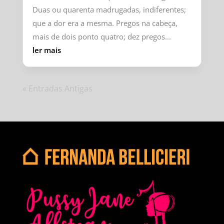
Duas ou quarenta madrugadas, indiferentes;
que a dor era a mesma. Pregos na cabeça,
mais de dois ponto quatro; dez pregos...
ler mais
« Entradas Antigas