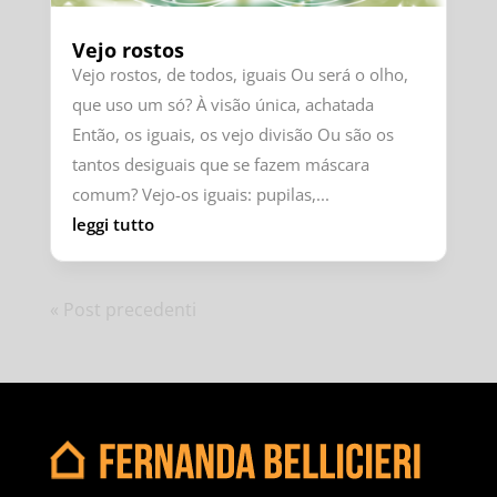
Vejo rostos
Vejo rostos, de todos, iguais Ou será o olho,
que uso um só? À visão única, achatada
Então, os iguais, os vejo divisão Ou são os
tantos desiguais que se fazem máscara
comum? Vejo-os iguais: pupilas,...
leggi tutto
« Post precedenti