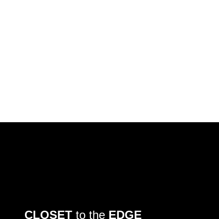
CLOSET
to the
EDGE