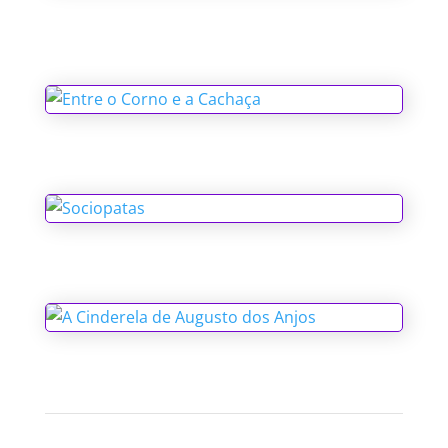
O Espírito do Natal e Outros
Fantasmas
Entre o Corno e a Cachaça
Sociopatas
A Cinderela de Augusto dos Anjos
1
2
3
4
Accanto