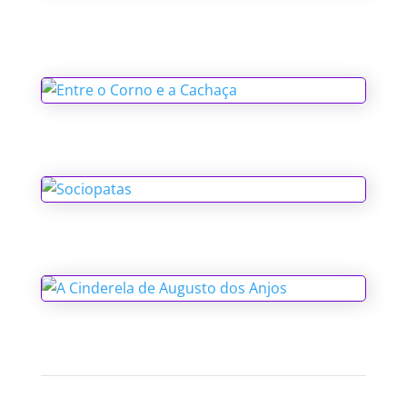
O Espírito do Natal e Outros
Fantasmas
Entre o Corno e a Cachaça
Sociopatas
A Cinderela de Augusto dos Anjos
1
2
3
4
Accanto