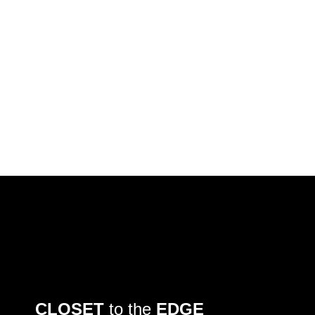
CLOSET
to the
EDGE