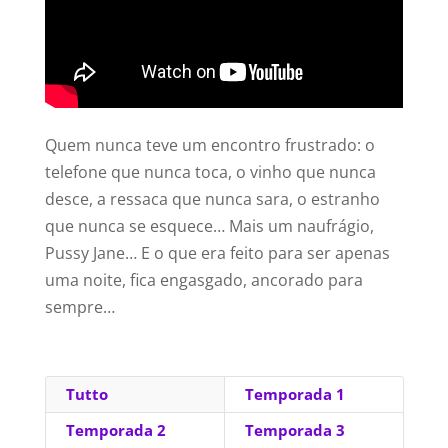
Quem nunca teve um encontro frustrado: o
telefone que nunca toca, o vinho que nunca
desce, a ressaca que nunca sara, o estranho
que nunca se esquece… Mais um naufrágio,
Pussy Jane… E o que era feito para ser apenas
uma noite, fica engasgado, ancorado para
sempre…
Tutto
Temporada 1
Temporada 2
Temporada 3