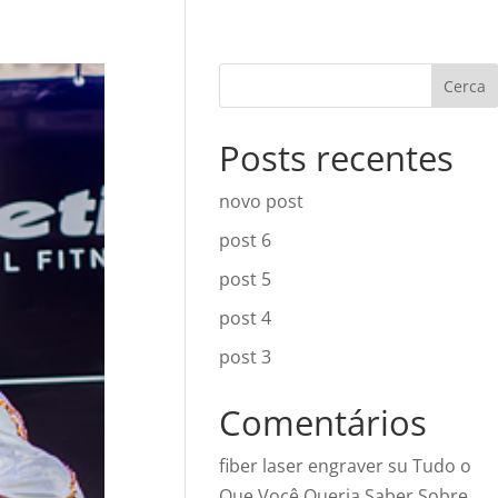
Cerca
Posts recentes
novo post
post 6
post 5
post 4
post 3
Comentários
fiber laser engraver
su
Tudo o
Que Você Queria Saber Sobre