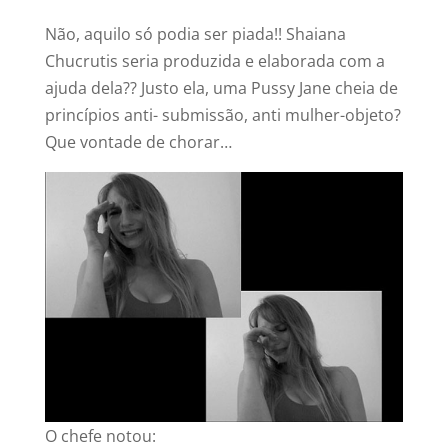
Não, aquilo só podia ser piada!! Shaiana
Chucrutis seria produzida e elaborada com a
ajuda dela?? Justo ela, uma Pussy Jane cheia de
princípios anti- submissão, anti mulher-objeto?
Que vontade de chorar…
O chefe notou: