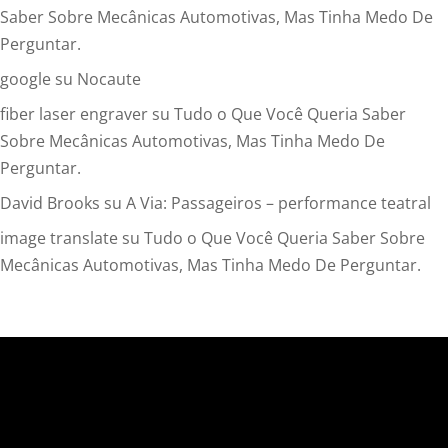
Saber Sobre Mecânicas Automotivas, Mas Tinha Medo De
Perguntar.
google
su
Nocaute
fiber laser engraver
su
Tudo o Que Você Queria Saber
Sobre Mecânicas Automotivas, Mas Tinha Medo De
Perguntar.
David Brooks
su
A Via: Passageiros – performance teatral
image translate
su
Tudo o Que Você Queria Saber Sobre
Mecânicas Automotivas, Mas Tinha Medo De Perguntar.