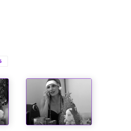
5
O dia em que o Papai