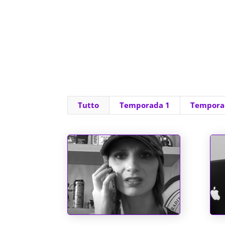
Tutto
Temporada 1
Tempora
Chupa, Chabrol!!
Pol