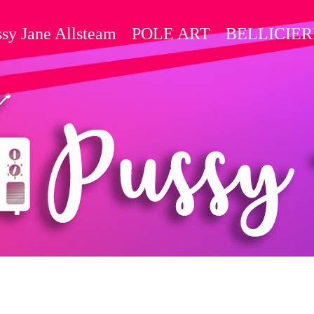
sy Jane Allsteam
POLE ART
BELLICIER