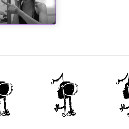
inderela de Augusto
 Anjos