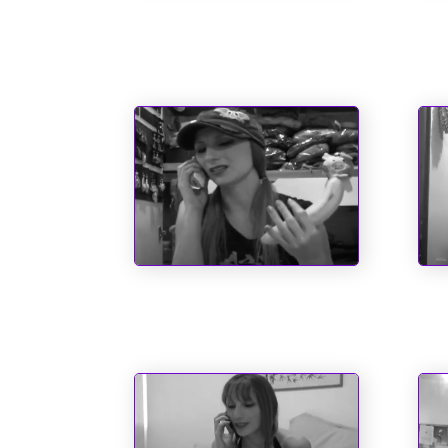
O Emílio e a Pipoca
San
Cau