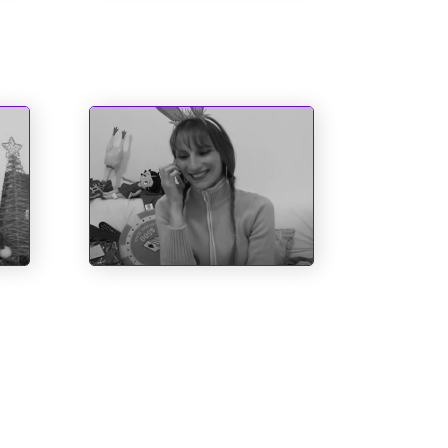
Noel quase perdeu o
saco
Entre o Corno e a
Cachaça