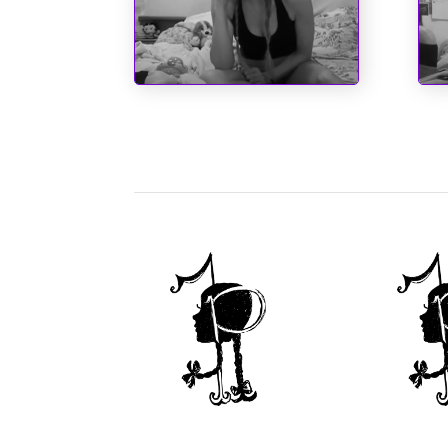
Sociopatas
A C
dos