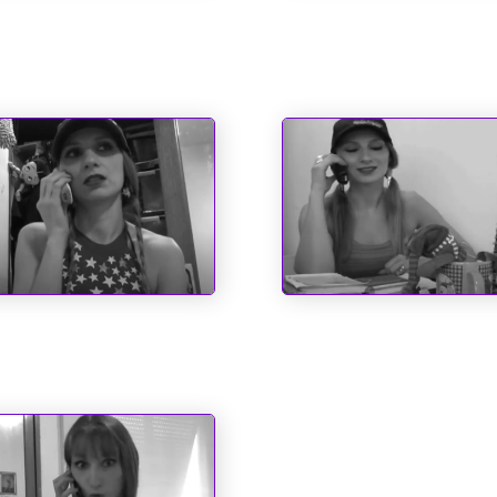
Família
to Antônio e as
O Espírito do Natal e
sas Impossíveis
Outros Fantasmas