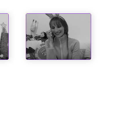
Entre o Corno e a
Cachaça