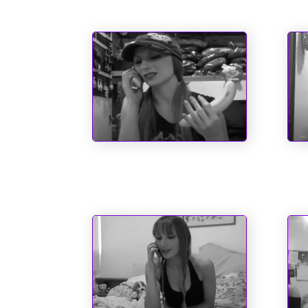
O Emílio e a Pipoca
San
Cau