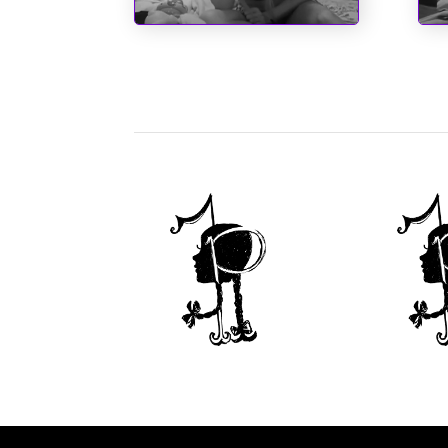
Sociopatas
A C
dos