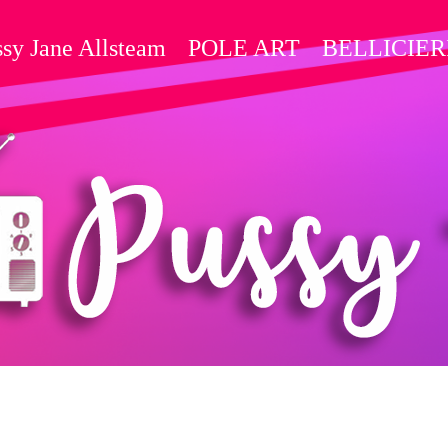
sy Jane Allsteam
POLE ART
BELLICIER