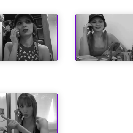
to Antônio e as
O Espírito do Natal e
sas Impossíveis
Outros Fantasmas