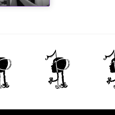
inderela de Augusto
 Anjos