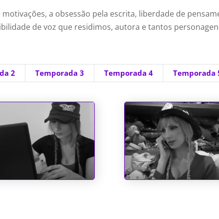
motivações, a obsessão pela escrita, liberdade de pensame
ssibilidade de voz que residimos, autora e tantos personagen
da 2
Temporada 3
Temporada 4
Temporada 
e Position
Um Bombeiro de
Família