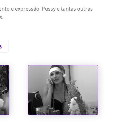
nto e expressão, Pussy e tantas outras
s.
5
O dia em que o Papai
Noel quase perdeu o
saco