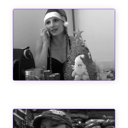
O dia em que o Papai Noel quase
perdeu o saco