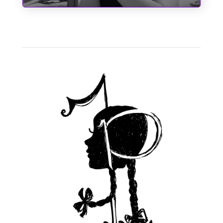
A Cinderela de Augusto dos Anjos
1
2
3
4
Accanto