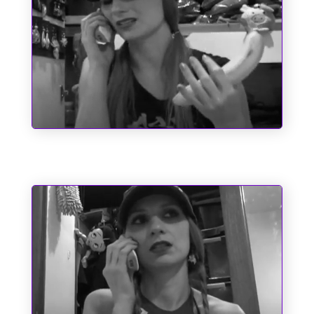
O Emílio e a Pipoca