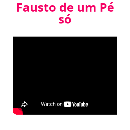
Fausto de um Pé
só