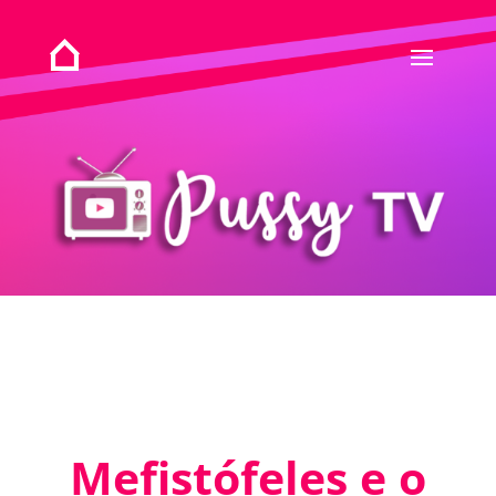
Mefistófeles e o