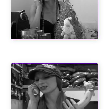
O dia em que o Papai Noel quase
perdeu o saco