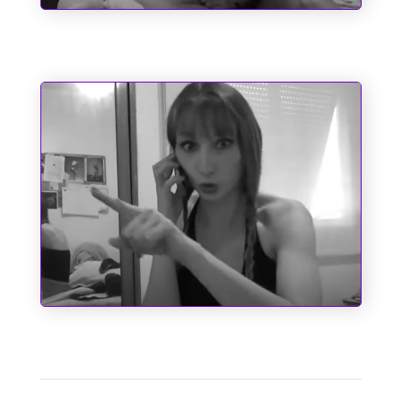
Sociopatas
A Cinderela de Augusto dos Anjos
1
2
3
4
Accanto