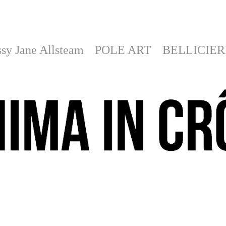
sy Jane Allsteam
POLE ART
BELLICIER