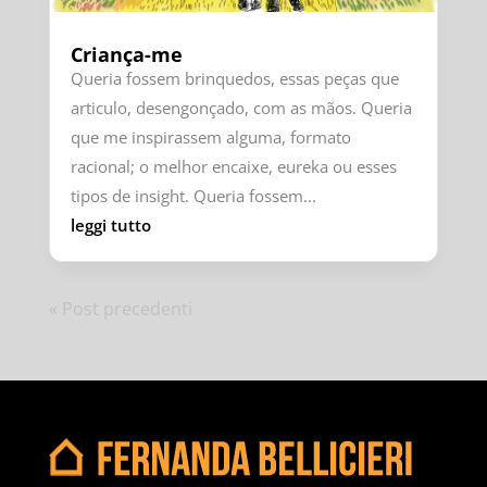
Criança-me
Queria fossem brinquedos, essas peças que
articulo, desengonçado, com as mãos. Queria
que me inspirassem alguma, formato
racional; o melhor encaixe, eureka ou esses
tipos de insight. Queria fossem...
leggi tutto
« Post precedenti