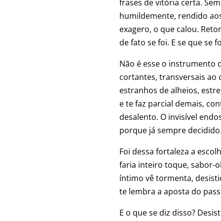
frases de vitória certa. Se
humildemente, rendido aos i
exagero, o que calou. Reto
de fato se foi. E se que se 
Não é esse o instrumento 
cortantes, transversais ao
estranhos de alheios, est
e te faz parcial demais, co
desalento. O invisível endo
porque já sempre decidido
Foi dessa fortaleza a escol
faria inteiro toque, sabor
íntimo vê tormenta, desist
te lembra a aposta do pass
E o que se diz disso? Desis