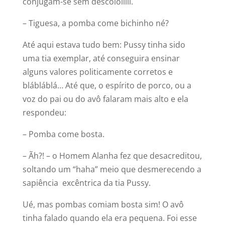
conjugam-se sem descololilii.
– Tiguesa, a pomba come bichinho né?
Até aqui estava tudo bem: Pussy tinha sido
uma tia exemplar, até conseguira ensinar
alguns valores politicamente corretos e
blábláblá… Até que, o espírito de porco, ou a
voz do pai ou do avô falaram mais alto e ela
respondeu:
– Pomba come bosta.
– Ãh?! – o Homem Alanha fez que desacreditou,
soltando um “haha” meio que desmerecendo a
sapiência excêntrica da tia Pussy.
Ué, mas pombas comiam bosta sim! O avô
tinha falado quando ela era pequena. Foi esse