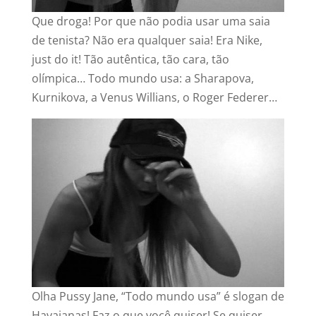
Que droga! Por que não podia usar uma saia
de tenista? Não era qualquer saia! Era Nike,
just do it! Tão autêntica, tão cara, tão
olímpica… Todo mundo usa: a Sharapova,
Kurnikova, a Venus Willians, o Roger Federer…
Olha Pussy Jane, “Todo mundo usa” é slogan de
Havaianas! Faz o que você quiser! Se quiser