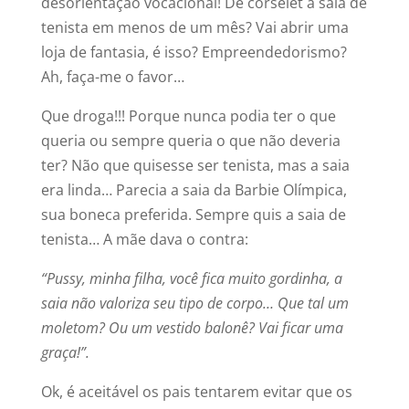
desorientação vocacional! De corselet à saia de
tenista em menos de um mês? Vai abrir uma
loja de fantasia, é isso? Empreendedorismo?
Ah, faça-me o favor…
Que droga!!! Porque nunca podia ter o que
queria ou sempre queria o que não deveria
ter? Não que quisesse ser tenista, mas a saia
era linda… Parecia a saia da Barbie Olímpica,
sua boneca preferida. Sempre quis a saia de
tenista… A mãe dava o contra:
“Pussy, minha filha, você fica muito gordinha, a
saia não valoriza seu tipo de corpo… Que tal um
moletom? Ou um vestido balonê? Vai ficar uma
graça!”.
Ok, é aceitável os pais tentarem evitar que os