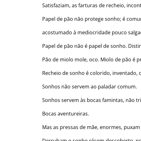
Satisfaziam, as farturas de recheio, incon
Papel de pão não protege sonho; é comu
acostumado à mediocridade pouco salgada
Papel de pão não é papel de sonho. Distin
Pão de miolo mole, oco. Miolo de pão é pr
Recheio de sonho é colorido, inventado, c
Sonhos não servem ao paladar comum.
Sonhos servem às bocas famintas, não tri
Bocas aventureiras.
Mas as pressas de mãe, enormes, puxam 
Derrubam o sonho récem-descoberto, no 