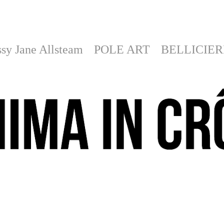
sy Jane Allsteam
POLE ART
BELLICIER