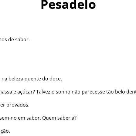
Pesadelo
nsos de sabor.
o na beleza quente do doce.
 massa e açúcar? Talvez o sonho não parecesse tão belo den
ser provados.
assem-no em sabor. Quem saberia?
ação.