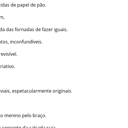
tidas de papel de pão.
m,
 das fornadas de fazer iguais.
tos, inconfundíveis.
evisível.
riativo.
viais, espetacularmente originais.
o menino pelo braço.
concreto da calçada suja.