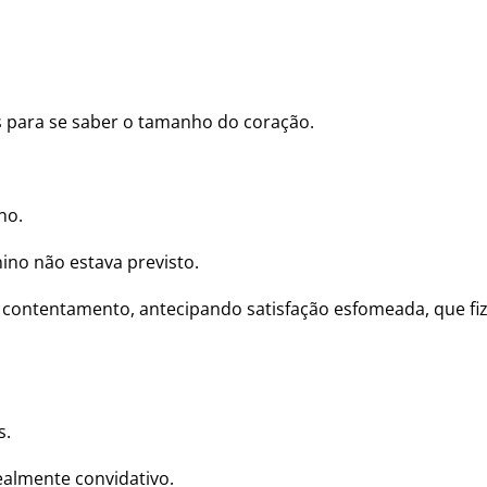
s para se saber o tamanho do coração.
no.
no não estava previsto.
de contentamento, antecipando satisfação esfomeada, que 
s.
ealmente convidativo.