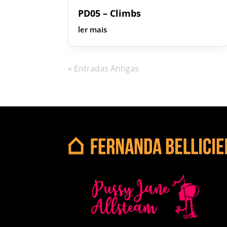
PD05 – Climbs
ler mais
« Entradas Antigas