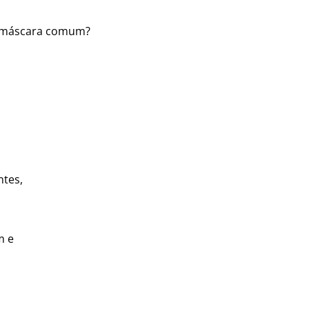
m máscara comum?
ntes,
m e