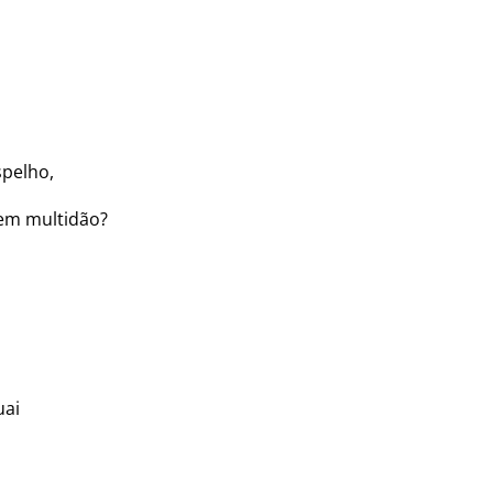
spelho,
 em multidão?
uai