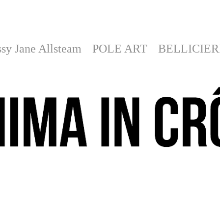
sy Jane Allsteam
POLE ART
BELLICIER