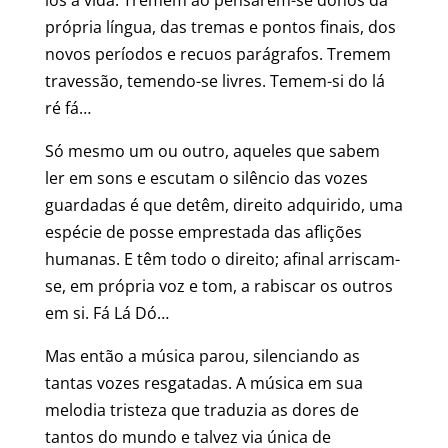
los à vida. Tremem ao pensarem-se donos da
própria língua, das tremas e pontos finais, dos
novos períodos e recuos parágrafos. Tremem
travessão, temendo-se livres. Temem-si do lá
ré fá…
Só mesmo um ou outro, aqueles que sabem
ler em sons e escutam o silêncio das vozes
guardadas é que detêm, direito adquirido, uma
espécie de posse emprestada das aflições
humanas. E têm todo o direito; afinal arriscam-
se, em própria voz e tom, a rabiscar os outros
em si. Fá Lá Dó…
Mas então a música parou, silenciando as
tantas vozes resgatadas. A música em sua
melodia tristeza que traduzia as dores de
tantos do mundo e talvez via única de