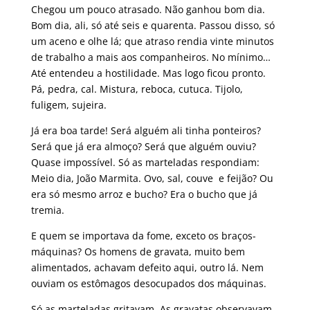
Chegou um pouco atrasado. Não ganhou bom dia.
Bom dia, ali, só até seis e quarenta. Passou disso, só
um aceno e olhe lá; que atraso rendia vinte minutos
de trabalho a mais aos companheiros. No mínimo…
Até entendeu a hostilidade. Mas logo ficou pronto.
Pá, pedra, cal. Mistura, reboca, cutuca. Tijolo,
fuligem, sujeira.
Já era boa tarde! Será alguém ali tinha ponteiros?
Será que já era almoço? Será que alguém ouviu?
Quase impossível. Só as marteladas respondiam:
Meio dia, João Marmita. Ovo, sal, couve e feijão? Ou
era só mesmo arroz e bucho? Era o bucho que já
tremia.
E quem se importava da fome, exceto os braços-
máquinas? Os homens de gravata, muito bem
alimentados, achavam defeito aqui, outro lá. Nem
ouviam os estômagos desocupados dos máquinas.
Só as marteladas gritavam. As gravatas observavam.