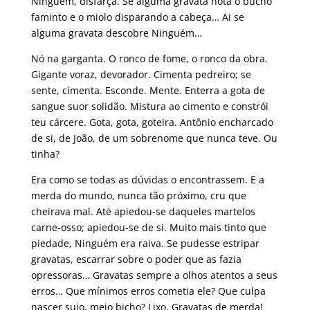
Ninguém, disfarça. Se alguma gravata nota o bucho
faminto e o miolo disparando a cabeça… Ai se
alguma gravata descobre Ninguém…
Nó na garganta. O ronco de fome, o ronco da obra.
Gigante voraz, devorador. Cimenta pedreiro; se
sente, cimenta. Esconde. Mente. Enterra a gota de
sangue suor solidão. Mistura ao cimento e constrói
teu cárcere. Gota, gota, goteira. Antônio encharcado
de si, de João, de um sobrenome que nunca teve. Ou
tinha?
Era como se todas as dúvidas o encontrassem. E a
merda do mundo, nunca tão próximo, cru que
cheirava mal. Até apiedou-se daqueles martelos
carne-osso; apiedou-se de si. Muito mais tinto que
piedade, Ninguém era raiva. Se pudesse estripar
gravatas, escarrar sobre o poder que as fazia
opressoras… Gravatas sempre a olhos atentos a seus
erros… Que mínimos erros cometia ele? Que culpa
nascer sujo, meio bicho? Lixo. Gravatas de merda!