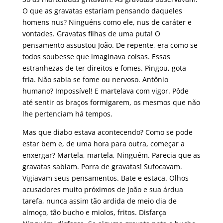
O que as gravatas estariam pensando daqueles
homens nus? Ninguéns como ele, nus de caráter e
vontades. Gravatas filhas de uma puta! O
pensamento assustou João. De repente, era como se
todos soubesse que imaginava coisas. Essas
estranhezas de ter direitos e fomes. Pingou, gota
fria. Não sabia se fome ou nervoso. Antônio
humano? Impossível! E martelava com vigor. Pôde
até sentir os braços formigarem, os mesmos que não
lhe pertenciam há tempos.
Mas que diabo estava acontecendo? Como se pode
estar bem e, de uma hora para outra, começar a
enxergar? Martela, martela, Ninguém. Parecia que as
gravatas sabiam. Porra de gravatas! Sufocavam.
Vigiavam seus pensamentos. Bate e estaca. Olhos
acusadores muito próximos de João e sua árdua
tarefa, nunca assim tão ardida de meio dia de
almoço, tão bucho e miolos, fritos. Disfarça