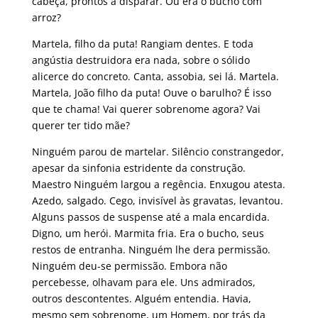
cabeça, prontos a disparar. Ou era o bucho com
arroz?
Martela, filho da puta! Rangiam dentes. E toda
angústia destruidora era nada, sobre o sólido
alicerce do concreto. Canta, assobia, sei lá. Martela.
Martela, João filho da puta! Ouve o barulho? É isso
que te chama! Vai querer sobrenome agora? Vai
querer ter tido mãe?
Ninguém parou de martelar. Silêncio constrangedor,
apesar da sinfonia estridente da construção.
Maestro Ninguém largou a regência. Enxugou atesta.
Azedo, salgado. Cego, invisível às gravatas, levantou.
Alguns passos de suspense até a mala encardida.
Digno, um herói. Marmita fria. Era o bucho, seus
restos de entranha. Ninguém lhe dera permissão.
Ninguém deu-se permissão. Embora não
percebesse, olhavam para ele. Uns admirados,
outros descontentes. Alguém entendia. Havia,
mesmo sem sobrenome, um Homem, por trás da