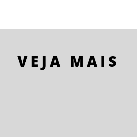
VEJA MAIS
Queria fossem brinquedos, essas peças que
articulo, desengonçado, com as mãos. Queria
que me inspirassem alguma, formato