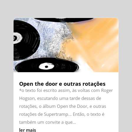
Open the door e outras rotações
*o texto foi escrito assim, às voltas com Roger
Hogson, escutando uma tarde dessas de
rotações, o álbum Open the Door, e outras
rotações de Supertramp... Então, o texto é
também um convite a que...
ler mais