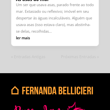
Um ser que usava asas, parado frente ao todo
mar. Extasiado ou reflexivo; imóvel em seu
despertar às águas incalculáveis. Alguém que
usava asas (isso estava claro), mas abstinha-
se delas, recolhidas...
ler mais
« Entradas Antigas
Próximas Entradas »