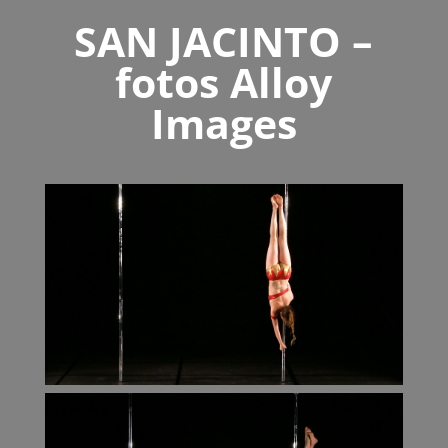
SAN JACINTO –
fotos Alloy
Images