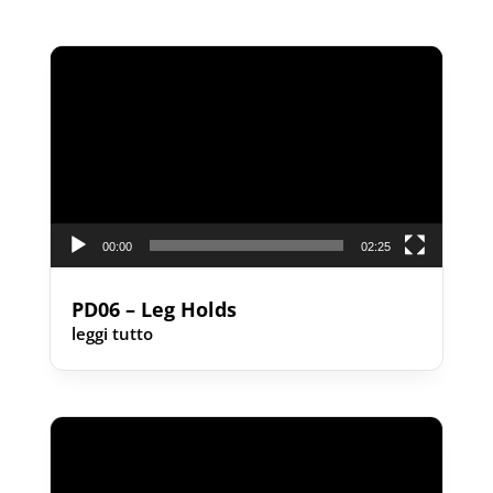
Video
Player
00:00
02:25
PD06 – Leg Holds
leggi tutto