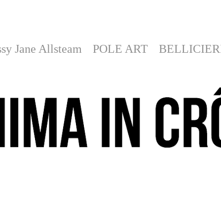
sy Jane Allsteam
POLE ART
BELLICIER