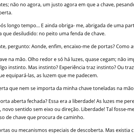
ntes; não no agora, um justo agora em que a chave, pesando
berta.
 após longo tempo… E ainda obriga- me, abrigada de uma pa
 que desiludido: no peito uma fenda de chave.
te, pergunto: Aonde, enfim, encaixo-me de portas? Como a
ave na mão. Olho redor e só há luzes, quase cegam; não i
lgo instinto. Mas instinto? Experiência traz instinto? Ou tr
que equipará-las, as luzem que me padecem.
erta que nem se importa da minha chave toneladas na mão,
orta aberta fechada? Essa era a liberdade! As luzes me pe
, novo sentido sem eixo ou direção. Liberdade! Tal fosse-m
so de chave que procura de caminho.
ortas ou mecanismos especiais de descoberta. Mas existia c