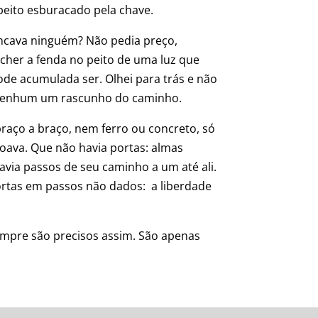
peito esburacado pela chave.
rancava ninguém? Não pedia preço,
encher a fenda no peito de uma luz que
de acumulada ser. Olhei para trás e não
… Nenhum um rascunho do caminho.
braço a braço, nem ferro ou concreto, só
oava. Que não havia portas: almas
avia passos de seu caminho a um até ali.
portas em passos não dados: a liberdade
empre são precisos assim. São apenas