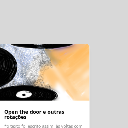
Open the door e outras
rotações
*o texto foi escrito assim, às voltas com