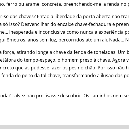
sso, ferro ou arame; concreta, preenchendo-me a fenda no 
ar-se das chaves? Então a liberdade da porta aberta não t
 Era só isso? Desvencilhar do encaixe chave-fechadura e pre
… Inesperada e inconclusiva como nunca a experiência po
quilômetros, anos sem luz, percorridos até um ali. Nada
a força, atirando longe a chave da fenda de toneladas. Um 
a metáfora do tempo-espaço, o homem preso à chave. Agora v
ncreto que as pudesse fazer os pés no chão. Por isso não h
 fenda do peito da tal chave, transformando a ilusão das 
 fenda? Talvez não precisasse descobrir. Os caminhos nem s