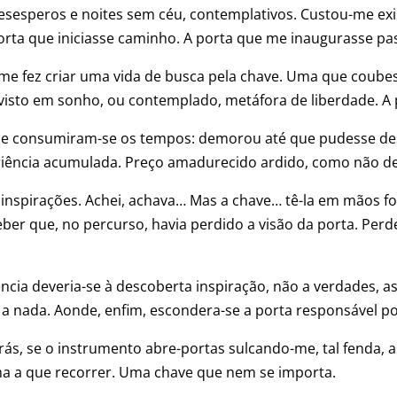
 desesperos e noites sem céu, contemplativos. Custou-me exi
rta que iniciasse caminho. A porta que me inaugurasse pas
 me fez criar uma vida de busca pela chave. Uma que coubes
isto em sonho, ou contemplado, metáfora de liberdade. A p
 que consumiram-se os tempos: demorou até que pudesse des
iência acumulada. Preço amadurecido ardido, como não de
s, inspirações. Achei, achava… Mas a chave… tê-la em mãos f
ber que, no percurso, havia perdido a visão da porta. Perd
ência deveria-se à descoberta inspiração, não a verdades, a
 a nada. Aonde, enfim, escondera-se a porta responsável p
rás, se o instrumento abre-portas sulcando-me, tal fenda, 
 a que recorrer. Uma chave que nem se importa.