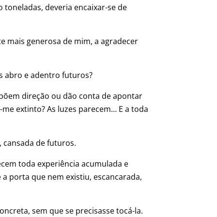
 toneladas, deveria encaixar-se de
rte mais generosa de mim, a agradecer
s abro e adentro futuros?
mpõem direção ou dão conta de apontar
az-me extinto? As luzes parecem… E a toda
 cansada de futuros.
recem toda experiência acumulada e
e a porta que nem existiu, escancarada,
oncreta, sem que se precisasse tocá-la.