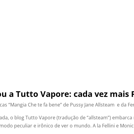
sy Jane Allsteam
POLE ART
BELLICIER
ou a Tutto Vapore: cada vez mais 
icas “Mangia Che te fa bene” de Pussy Jane Allsteam e da Fern
ijoada, o blog Tutto Vapore (tradução de “allsteam”) embarc
do peculiar e irônico de ver o mundo. A la Fellini e Monic