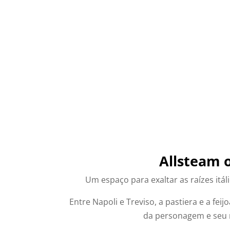
Corpo Texto
Pus
Allsteam 
Um espaço para exaltar as raízes itál
Entre Napoli e Treviso, a pastiera e a fe
da personagem e seu mo