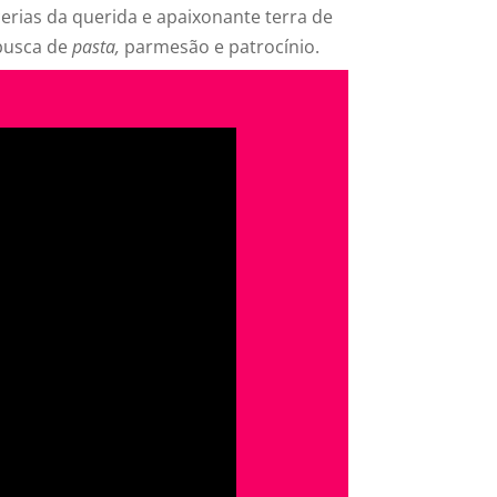
cerias da querida e apaixonante terra de
busca de
pasta,
parmesão e patrocínio.