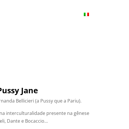
I SPORTS & BENESSERE
Pussy Jane
anda Bellicieri (a Pussy que a Pariu).
a na interculturalidade presente na gênese
eli, Dante e Bocaccio…