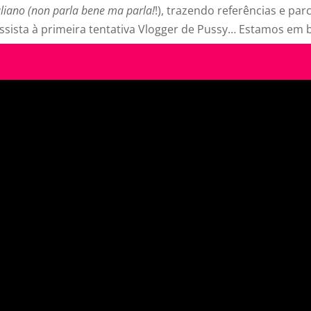
aliano (non parla bene ma parla!
!), trazendo referências e par
ssista à primeira tentativa Vlogger de Pussy… Estamos em 