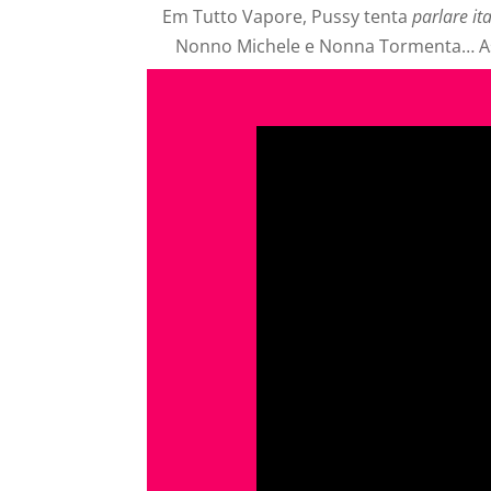
Em Tutto Vapore, Pussy tenta
parlare it
Nonno Michele e Nonna Tormenta…
A