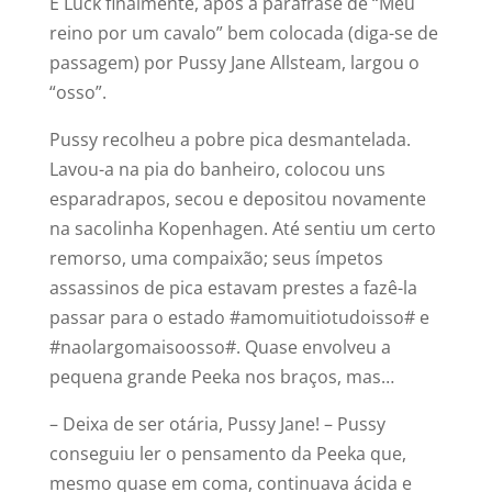
‍E Luck finalmente, após a paráfrase de “Meu
reino por um cavalo” bem colocada (diga-se de
passagem) por Pussy Jane Allsteam, largou o
“osso”.
Pussy recolheu a pobre pica desmantelada.
Lavou-a na pia do banheiro, colocou uns
esparadrapos, secou e depositou novamente
na sacolinha Kopenhagen. Até sentiu um certo
remorso, uma compaixão; seus ímpetos
assassinos de pica estavam prestes a fazê-la
passar para o estado #amomuitiotudoisso# e
#naolargomaisoosso#. Quase envolveu a
pequena grande Peeka nos braços, mas…
– Deixa de ser otária, Pussy Jane! – Pussy
conseguiu ler o pensamento da Peeka que,
mesmo quase em coma, continuava ácida e