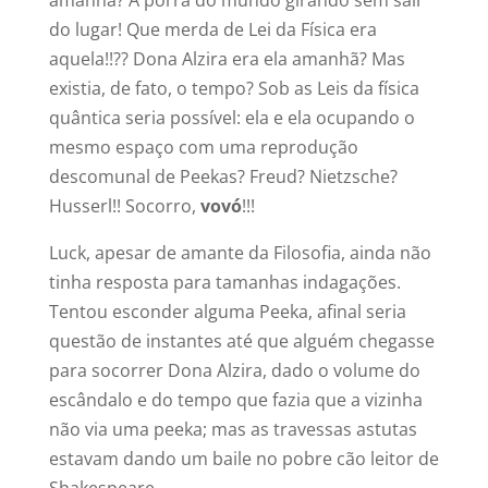
amanhã? A porra do mundo girando sem sair
do lugar! Que merda de Lei da Física era
aquela!!?? Dona Alzira era ela amanhã? Mas
existia, de fato, o tempo? Sob as Leis da física
quântica seria possível: ela e ela ocupando o
mesmo espaço com uma reprodução
descomunal de Peekas? Freud? Nietzsche?
Husserl!! Socorro,
vovó
!!!
Luck, apesar de amante da Filosofia, ainda não
tinha resposta para tamanhas indagações.
Tentou esconder alguma Peeka, afinal seria
questão de instantes até que alguém chegasse
para socorrer Dona Alzira, dado o volume do
escândalo e do tempo que fazia que a vizinha
não via uma peeka; mas as travessas astutas
estavam dando um baile no pobre cão leitor de