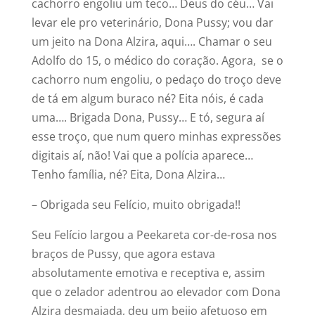
cachorro engoliu um teco… Deus do céu… Vai
levar ele pro veterinário, Dona Pussy; vou dar
um jeito na Dona Alzira, aqui…. Chamar o seu
Adolfo do 15, o médico do coração. Agora, se o
cachorro num engoliu, o pedaço do troço deve
de tá em algum buraco né? Eita nóis, é cada
uma…. Brigada Dona, Pussy… E tó, segura aí
esse troço, que num quero minhas expressões
digitais aí, não! Vai que a polícia aparece…
Tenho família, né? Eita, Dona Alzira…
– Obrigada seu Felício, muito obrigada!!
Seu Felício largou a Peekareta cor-de-rosa nos
braços de Pussy, que agora estava
absolutamente emotiva e receptiva e, assim
que o zelador adentrou ao elevador com Dona
Alzira desmaiada, deu um beijo afetuoso em