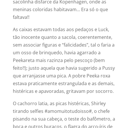
sacolinha disfarce da Kopenhagen, onde as
meninas coloridas habitavam… Era só o que
faltava!!
As caixas estavam todas aos pedaços e Luck,
tão inocente quanto a sacola, coerentemente,
sem associar figuras e “falicidades”, tal o faria a
um osso de brinquedo, havia agarrado a
Peekareta mais razinza pelo pescoço (bem
feito!!); justo aquela que havia sugerido a Pussy
que arranjasse uma pica. A pobre Peeka roxa
estava praticamente estrangulada e as demais,
histéricas e apavoradas, gritavam por socorro.
O cachorro latia, as picas histéricas, Shirley
tirando selfies #amomuitotudoisso#, o chefe
pisando na sua cabeça, o teste do bafômetro, a
boca e outros buracos, o flagra do arco-íris de