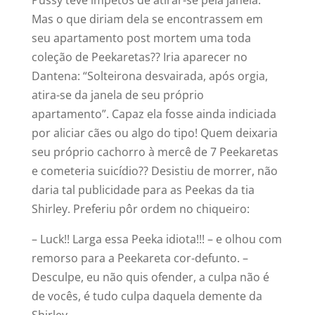
Pussy teve ímpetos de atirar-se pela janela.
Mas o que diriam dela se encontrassem em
seu apartamento post mortem uma toda
coleção de Peekaretas?? Iria aparecer no
Dantena: “Solteirona desvairada, após orgia,
atira-se da janela de seu próprio
apartamento”. Capaz ela fosse ainda indiciada
por aliciar cães ou algo do tipo! Quem deixaria
seu próprio cachorro à mercê de 7 Peekaretas
e cometeria suicídio?? Desistiu de morrer, não
daria tal publicidade para as Peekas da tia
Shirley. Preferiu pôr ordem no chiqueiro:
– Luck!! Larga essa Peeka idiota!!! – e olhou com
remorso para a Peekareta cor-defunto. –
Desculpe, eu não quis ofender, a culpa não é
de vocês, é tudo culpa daquela demente da