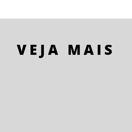
VEJA MAIS
Sujeito reto, sem jeito. Torto no caminhar.
Passos largos. Pressa. O que mesmo? Ah, sim!
O trabalho... Passos mais curtos. Desacelerou.
Antônio João Ninguém. Ninguém de