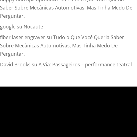
Saber Sobre Mecânicas Automotivas, Mas Tinha Medo De
Perguntar.
google
su
Nocaute
fiber laser engraver
su
Tudo o Que Você Queria Saber
Sobre Mecânicas Automotivas, Mas Tinha Medo De
Perguntar.
David Brooks
su
A Via: Passageiros – performance teatral